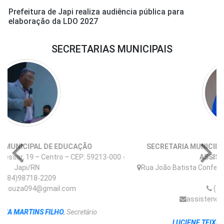
Prefeitura de Japi realiza audiência pública para
elaboração da LDO 2027
SECRETARIAS MUNICIPAIS
SECRETARIA MUNICIPAL DE TRABALHO, HABITAÇÃO E
ASSISTÊNCIA SOCIAL
Rua João Batista Confessor, 19 – Centro – CEP: 59213-000 -
Japi/RN
(84)98607-0621
assistenciajapi2022@gmail.com
LUCIENE TEIXEIRA FELICIANO
, Secretária