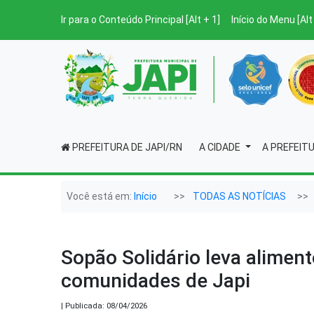
Ir para o Conteúdo Principal [Alt + 1]
Início do Menu [Alt
PREFEITURA DE JAPI/RN
A CIDADE
A PREFEIT
Você está em:
Início
TODAS AS NOTÍCIAS
Sopão Solidário leva alimen
comunidades de Japi
| Publicada: 08/04/2026