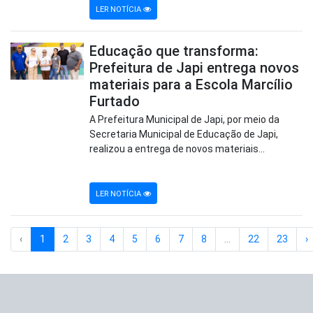
LER NOTÍCIA
Educação que transforma:
Prefeitura de Japi entrega novos
materiais para a Escola Marcílio
Furtado
A Prefeitura Municipal de Japi, por meio da
Secretaria Municipal de Educação de Japi,
realizou a entrega de novos materiais...
LER NOTÍCIA
‹
1
2
3
4
5
6
7
8
...
22
23
›